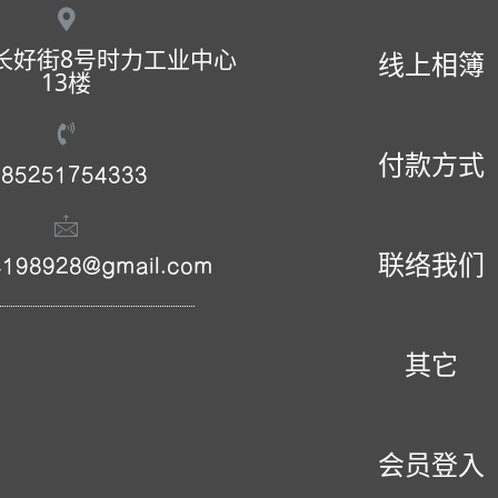
长好街8号时力工业中心
线上相簿
13楼
付款方式
85251754333
联络我们
4198928@gmail.com
其它
会员登入