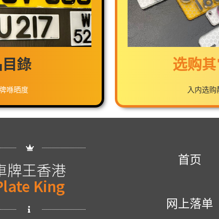
品目錄
选购其
牌喺晒度
入内选购
首页
車牌王香港
Plate King
网上落单