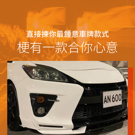
直接揀你最鍾意車牌款式
梗有一款合你心意