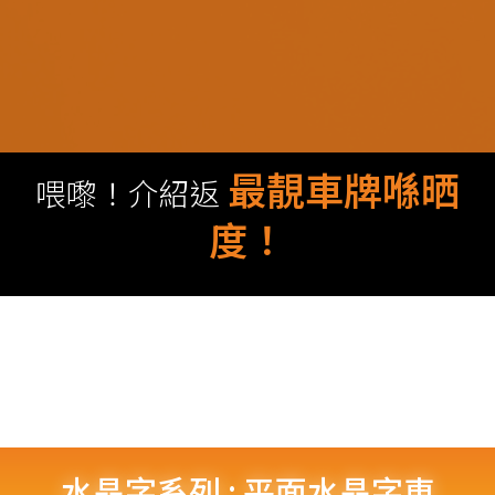
最靚車牌喺晒
喂嚟！介紹返
度！
水晶字系列 : 平面水晶字車